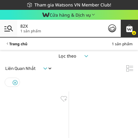
Giao hàng nhanh 24h - Áp dụng khu vực TP. Hồ Chí Minh
Miễn phí giao hàng cho đơn hàng từ 249,000Đ
Tham gia Watsons VN Member Club!
Cửa hàng & Dịch vụ
82X
1 sản phẩm
0
Trang chủ
1 sản phẩm
Lọc theo