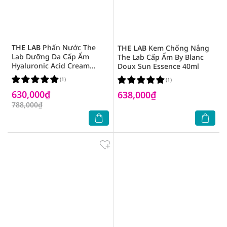
THE LAB
Phấn Nước The
THE LAB
Kem Chống Nắng
Lab Dưỡng Da Cấp Ẩm
The Lab Cấp Ẩm By Blanc
Hyaluronic Acid Cream
Doux Sun Essence 40ml
Cushion SPF50+ PA++++ 12g
(1)
(1)
.#02 Beige
630,000₫
638,000₫
788,000₫