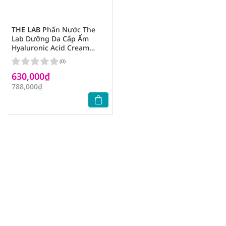
THE LAB
Phấn Nước The
Lab Dưỡng Da Cấp Ẩm
Hyaluronic Acid Cream
Cushion SPF50+ PA++++ 12g
(0)
.#01 Ivory
630,000₫
788,000₫