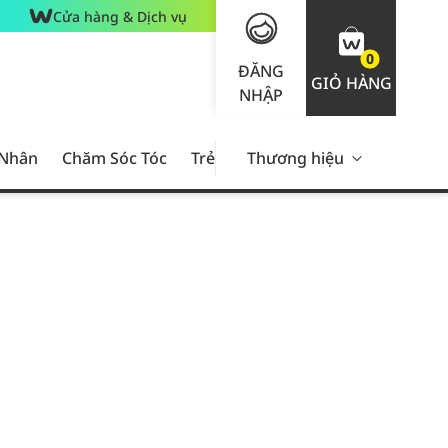
Cửa hàng & Dịch vụ
0
ĐĂNG
GIỎ HÀNG
NHẬP
 Nhân
Chăm Sóc Tóc
Trẻ Em
Thương hiệu
Nam Giới
Chăm Sóc 