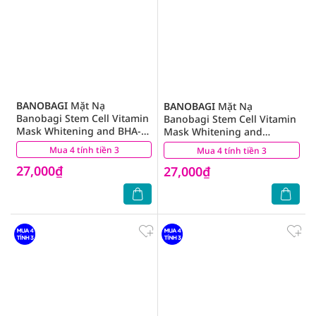
BANOBAGI
Mặt Nạ
BANOBAGI
Mặt Nạ
Banobagi Stem Cell Vitamin
Banobagi Stem Cell Vitamin
Mask Whitening and BHA-
Mask Whitening and
AHA 30g
Relaxing Revital 30g
Mua 4 tính tiền 3
(3)
Mua 4 tính tiền 3
(1)
27,000₫
27,000₫