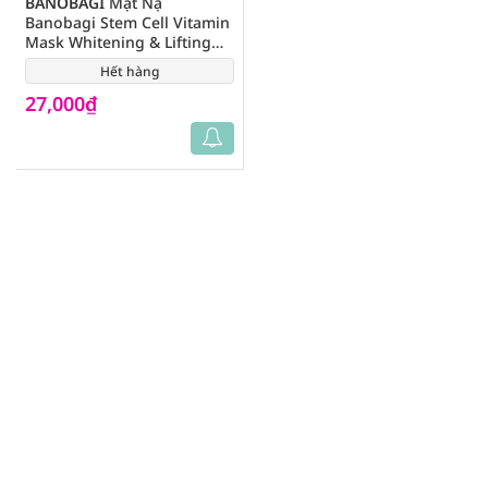
BANOBAGI
Mặt Nạ
Banobagi Stem Cell Vitamin
Mask Whitening & Lifting
30g
Hết hàng
(2)
27,000₫