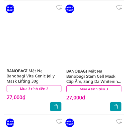
BANOBAGI
Mặt Nạ
BANOBAGI
Mặt Nạ
Banobagi Vita Genic Jelly
Banobagi Stem Cell Mask
Mask Lifting 30g
Cấp Ẩm, Sáng Da Whitening
& Aqua Hydrating 30g
Mua 3 tính tiền 2
(2)
Mua 4 tính tiền 3
(0)
27,000₫
27,000₫