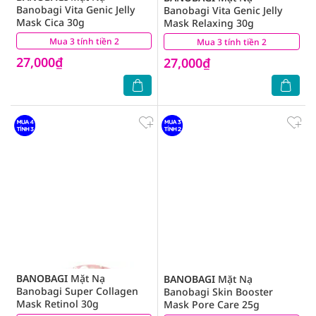
Banobagi Vita Genic Jelly
Banobagi Vita Genic Jelly
Mask Cica 30g
Mask Relaxing 30g
Mua 3 tính tiền 2
(1)
Mua 3 tính tiền 2
(1)
27,000₫
27,000₫
BANOBAGI
Mặt Nạ
BANOBAGI
Mặt Nạ
Banobagi Super Collagen
Banobagi Skin Booster
Mask Retinol 30g
Mask Pore Care 25g