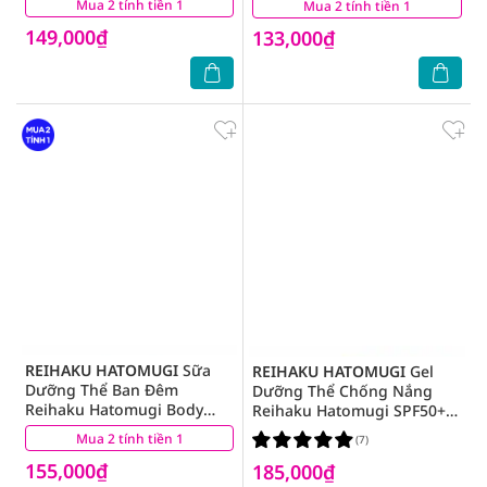
Mua 2 tính tiền 1
(2)
Mua 2 tính tiền 1
(6)
149,000₫
133,000₫
REIHAKU HATOMUGI
Sữa
REIHAKU HATOMUGI
Gel
Dưỡng Thể Ban Đêm
Dưỡng Thể Chống Nắng
Reihaku Hatomugi Body
Reihaku Hatomugi SPF50+
Lotion 250g
PA++++ 250ml
Mua 2 tính tiền 1
(1)
(7)
155,000₫
185,000₫