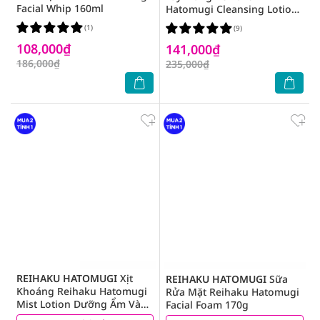
Facial Whip 160ml
Hatomugi Cleansing Lotion
500ml
(1)
(9)
108,000₫
141,000₫
186,000₫
235,000₫
REIHAKU HATOMUGI
Xịt
REIHAKU HATOMUGI
Sữa
Khoáng Reihaku Hatomugi
Rửa Mặt Reihaku Hatomugi
Mist Lotion Dưỡng Ẩm Và
Facial Foam 170g
Làm Sáng Da 250ml