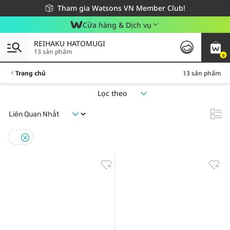
Giao hàng nhanh 24h - Áp dụng khu vực TP. Hồ Chí Minh
Miễn phí giao hàng cho đơn hàng từ 249,000Đ
Tham gia Watsons VN Member Club!
Cửa hàng & Dịch vụ
REIHAKU HATOMUGI
13 sản phẩm
0
Trang chủ
13 sản phẩm
Lọc theo