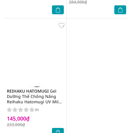
284,000₫
REIHAKU HATOMUGI
Gel
Dưỡng Thể Chống Nắng
Reihaku Hatomugi UV Milky
Gel SPF31 PA+++250ml
(0)
145,000₫
233,000₫