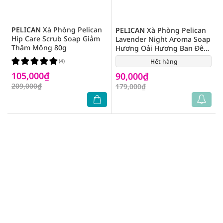
PELICAN
Xà Phòng Pelican
PELICAN
Xà Phòng Pelican
Hip Care Scrub Soap Giảm
Lavender Night Aroma Soap
Thâm Mông 80g
Hương Oải Hương Ban Đêm
100g
(4)
Hết hàng
(0)
105,000₫
90,000₫
209,000₫
179,000₫