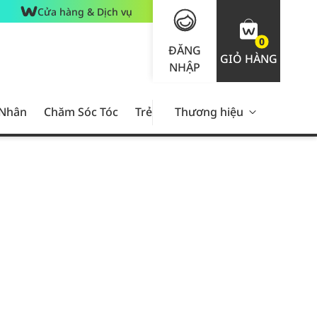
Cửa hàng & Dịch vụ
0
ĐĂNG
GIỎ HÀNG
NHẬP
 Nhân
Chăm Sóc Tóc
Trẻ Em
Thương hiệu
Nam Giới
Chăm Sóc 