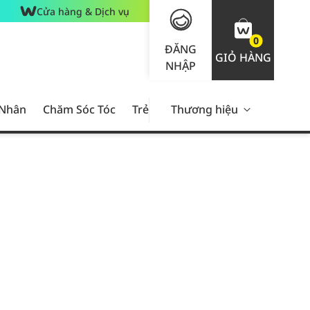
Cửa hàng & Dịch vụ
0
ĐĂNG
GIỎ HÀNG
NHẬP
 Nhân
Chăm Sóc Tóc
Trẻ Em
Thương hiệu
Nam Giới
Chăm Sóc 