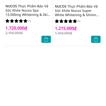
NUCOS
Thực Phẩm Bảo Vệ
NUCOS
Thực Phẩm Bảo Vệ
Sức Khỏe Nucos Spa
Sức Khỏe Nucos Super
13,500mg Whitening & Skin
White Whitening & Shining
Therapy 50ml x 10 Chai
Skin 50ml x 10 Chai
(1)
(2)
1,720,000₫
1,215,000₫
2,150,000₫
1,350,000₫