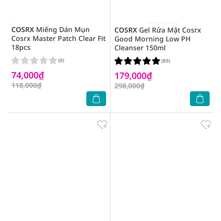
COSRX
Miếng Dán Mụn
COSRX
Gel Rửa Mặt Cosrx
Cosrx Master Patch Clear Fit
Good Morning Low PH
18pcs
Cleanser 150ml
(0)
(89)
74,000₫
179,000₫
118,000₫
298,000₫