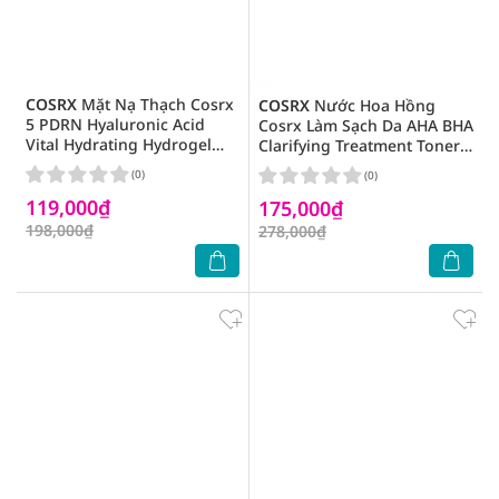
COSRX
Mặt Nạ Thạch Cosrx
COSRX
Nước Hoa Hồng
5 PDRN Hyaluronic Acid
Cosrx Làm Sạch Da AHA BHA
Vital Hydrating Hydrogel
Clarifying Treatment Toner
Mask 34g
100ml
(0)
(0)
119,000₫
175,000₫
198,000₫
278,000₫