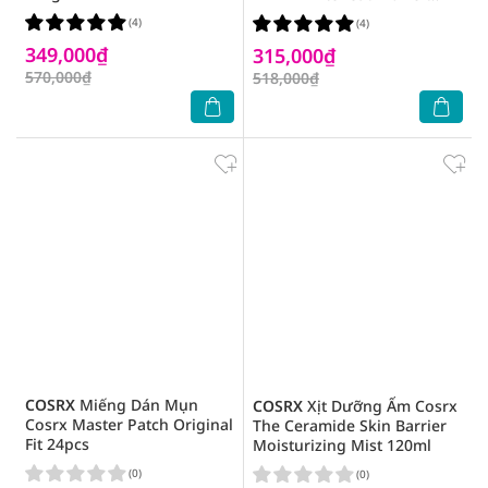
Liquid 100ml
(4)
(4)
349,000₫
315,000₫
570,000₫
518,000₫
COSRX
Miếng Dán Mụn
COSRX
Xịt Dưỡng Ẩm Cosrx
Cosrx Master Patch Original
The Ceramide Skin Barrier
Fit 24pcs
Moisturizing Mist 120ml
(0)
(0)