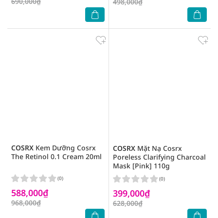
690,000₫
498,000₫
COSRX
Kem Dưỡng Cosrx
COSRX
Mặt Nạ Cosrx
The Retinol 0.1 Cream 20ml
Poreless Clarifying Charcoal
Mask [Pink] 110g
(0)
(0)
588,000₫
399,000₫
968,000₫
628,000₫