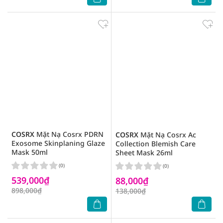
COSRX
Mặt Nạ Cosrx PDRN
COSRX
Mặt Nạ Cosrx Ac
Exosome Skinplaning Glaze
Collection Blemish Care
Mask 50ml
Sheet Mask 26ml
(0)
(0)
539,000₫
88,000₫
898,000₫
138,000₫