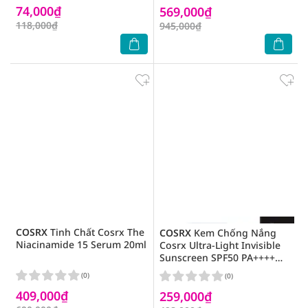
74,000₫
569,000₫
118,000₫
945,000₫
COSRX
Tinh Chất Cosrx The
COSRX
Kem Chống Nắng
Niacinamide 15 Serum 20ml
Cosrx Ultra-Light Invisible
Sunscreen SPF50 PA++++
50ml
(0)
(0)
409,000₫
259,000₫