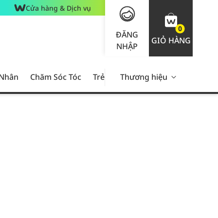
Cửa hàng & Dịch vụ
0
ĐĂNG
GIỎ HÀNG
NHẬP
 Nhân
Chăm Sóc Tóc
Trẻ Em
Thương hiệu
Nam Giới
Chăm Sóc 