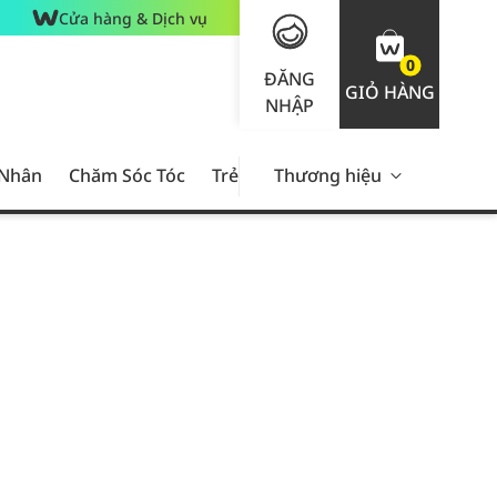
Cửa hàng & Dịch vụ
0
ĐĂNG
GIỎ HÀNG
NHẬP
 Nhân
Chăm Sóc Tóc
Trẻ Em
Thương hiệu
Nam Giới
Chăm Sóc 