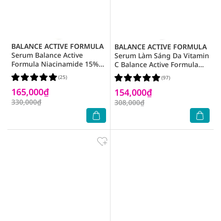
BALANCE ACTIVE FORMULA
BALANCE ACTIVE FORMULA
Serum Balance Active
Serum Làm Sáng Da Vitamin
Formula Niacinamide 15%
C Balance Active Formula
Blemish Recovery Ngừa
30ml
(25)
(97)
Mụn Mờ Thâm 30ml
165,000₫
154,000₫
330,000₫
308,000₫