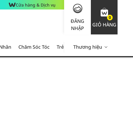
Cửa hàng & Dịch vụ
0
ĐĂNG
GIỎ HÀNG
NHẬP
 Nhân
Chăm Sóc Tóc
Trẻ Em
Thương hiệu
Nam Giới
Chăm Sóc 