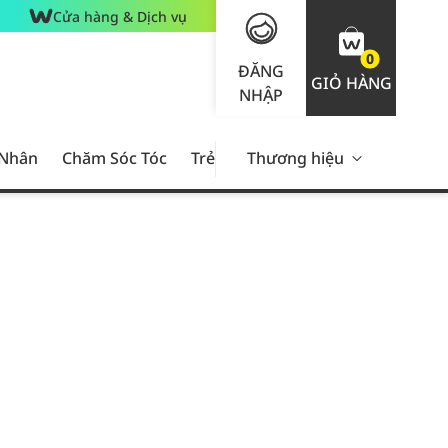
Cửa hàng & Dịch vụ
0
ĐĂNG
GIỎ HÀNG
NHẬP
 Nhân
Chăm Sóc Tóc
Trẻ Em
Thương hiệu
Nam Giới
Chăm Sóc 