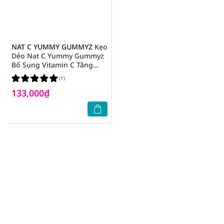
NAT C YUMMY GUMMYZ
Kẹo
Dẻo Nat C Yummy Gummyz
Bổ Sung Vitamin C Tăng
Cường Sức Đề Kháng
(1)
133,000₫