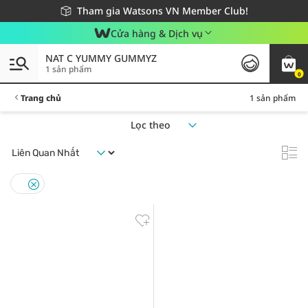
Giao hàng nhanh 24h - Áp dụng khu vực TP. Hồ Chí Minh
Miễn phí giao hàng cho đơn hàng từ 249,000Đ
Tham gia Watsons VN Member Club!
Cửa hàng & Dịch vụ
NAT C YUMMY GUMMYZ
1 sản phẩm
0
Trang chủ
1 sản phẩm
Lọc theo