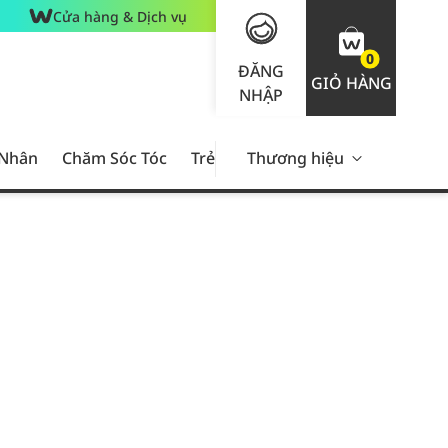
Cửa hàng & Dịch vụ
0
ĐĂNG
GIỎ HÀNG
NHẬP
 Nhân
Chăm Sóc Tóc
Trẻ Em
Thương hiệu
Nam Giới
Chăm Sóc 