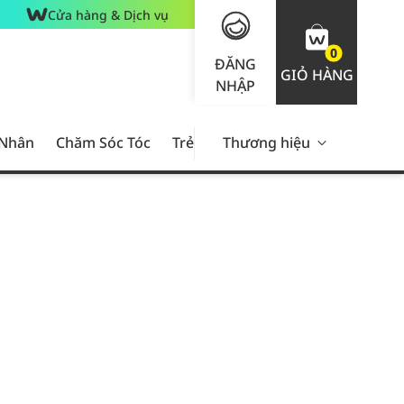
Cửa hàng & Dịch vụ
0
ĐĂNG
GIỎ HÀNG
NHẬP
 Nhân
Chăm Sóc Tóc
Trẻ Em
Thương hiệu
Nam Giới
Chăm Sóc 