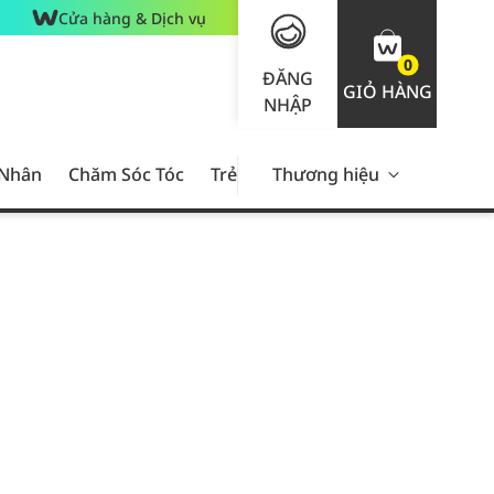
Cửa hàng & Dịch vụ
0
ĐĂNG
GIỎ HÀNG
NHẬP
 Nhân
Chăm Sóc Tóc
Trẻ Em
Thương hiệu
Nam Giới
Chăm Sóc 