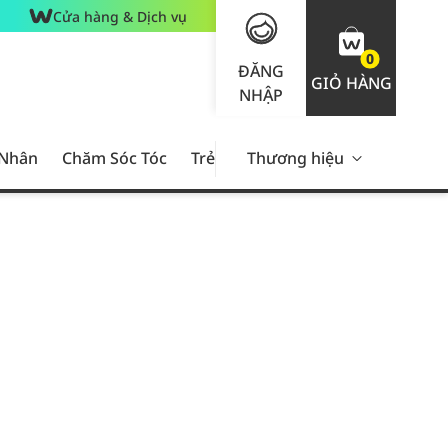
Cửa hàng & Dịch vụ
0
ĐĂNG
GIỎ HÀNG
NHẬP
 Nhân
Chăm Sóc Tóc
Trẻ Em
Thương hiệu
Nam Giới
Chăm Sóc 