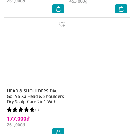
261,000₫
453,000₫
HEAD & SHOULDERS
Dầu
Gội Và Xả Head & Shoulders
Dry Scalp Care 2in1 With
Almond Oil Với Dầu Hạnh
(1)
Nhân 370ml
177,000₫
261,000₫