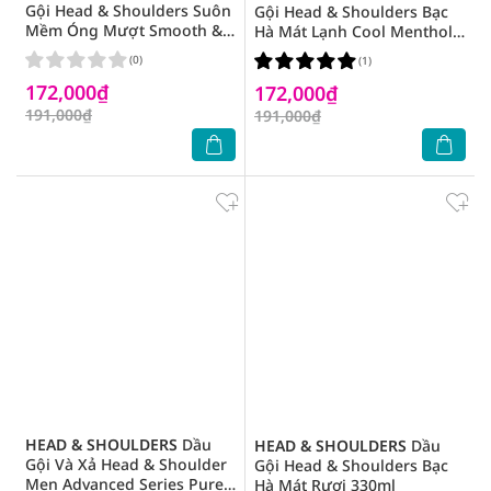
Gội Head & Shoulders Suôn
Gội Head & Shoulders Bạc
Mềm Óng Mượt Smooth &
Hà Mát Lạnh Cool Menthol
Silky Shampoo 625ml
Anti-Dandruff Shampoo
(0)
(1)
625ml
172,000₫
172,000₫
191,000₫
191,000₫
HEAD & SHOULDERS
Dầu
HEAD & SHOULDERS
Dầu
Gội Và Xả Head & Shoulder
Gội Head & Shoulders Bạc
Men Advanced Series Pure
Hà Mát Rượi 330ml