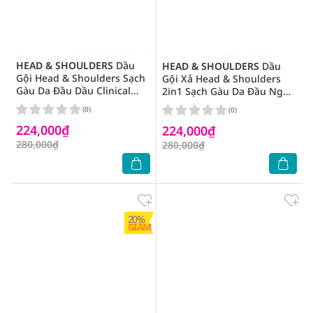
HEAD & SHOULDERS
Dầu
HEAD & SHOULDERS
Dầu
Gội Head & Shoulders Sạch
Gội Xả Head & Shoulders
Gàu Da Đầu Dầu Clinical
2in1 Sạch Gàu Da Đầu Ngứa
Strength Advanced Oil
Clinical Strength Cooling
(0)
(0)
Control 400ml
Itch Care 400ml
224,000₫
224,000₫
280,000₫
280,000₫
20%
GIẢM