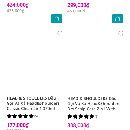
424,000₫
299,000₫
623,000₫
453,000₫
HEAD & SHOULDERS
Dầu
HEAD & SHOULDERS
Dầu
Gội Và Xả Head&Shoulders
Gội Và Xả Head&Shoulders
Classic Clean 2in1 370ml
Dry Scalp Care 2in1 With
Almond Oil Với Dầu Hạnh
(5)
(5)
Nhân 613ml
177,000₫
308,000₫