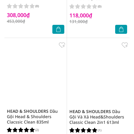
Sport Old Spice 2 Trong 1
(0)
(0)
Ngăn Ngừa Gàu 613ml
308,000₫
118,000₫
453,000₫
131,000₫
HEAD & SHOULDERS
Dầu
HEAD & SHOULDERS
Dầu
Gội Head & Shoulders
Gội Và Xả Head&Shoulders
Clacssic Clean 835ml
Classic Clean 2in1 613ml
(2)
(1)