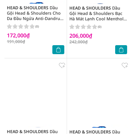
HEAD & SHOULDERS
Dầu
HEAD & SHOULDERS
Dầu
Gội Head & Shoulders Cho
Gội Head & Shoulders Bạc
Da Đầu Ngứa Anti-Dandruff
Hà Mát Lạnh Cool Menthol
Shampoo Itchy Scalp Care
Anti-Dandruff Shampoo
(0)
(0)
625ml
850ml
172,000₫
206,000₫
191,000₫
242,000₫
HEAD & SHOULDERS
Dầu
HEAD & SHOULDERS
Dầu