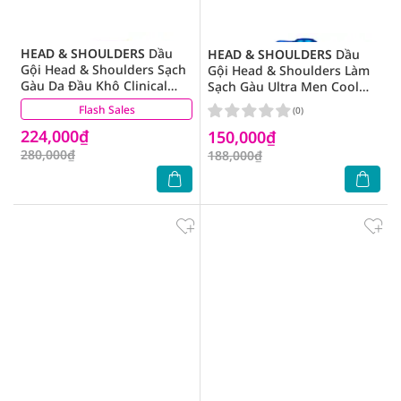
HEAD & SHOULDERS
Dầu
HEAD & SHOULDERS
Dầu
Gội Head & Shoulders Sạch
Gội Head & Shoulders Làm
Gàu Da Đầu Khô Clinical
Sạch Gàu Ultra Men Cool
Strength Dry Scalp Rescue
Menthol Anti Dandruff
Flash Sales
(0)
(0)
400ml
650ml
224,000₫
150,000₫
280,000₫
188,000₫