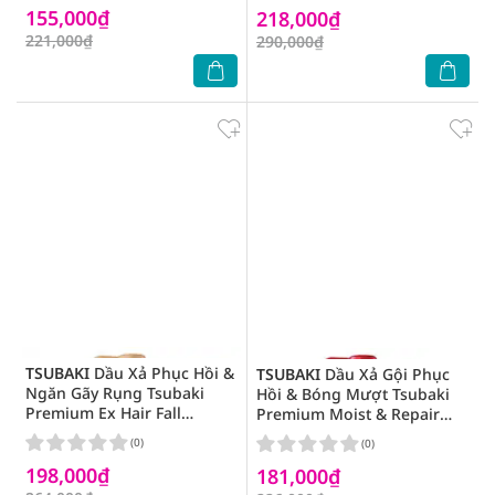
155,000₫
218,000₫
221,000₫
290,000₫
TSUBAKI
Dầu Xả Phục Hồi &
TSUBAKI
Dầu Xả Gội Phục
Ngăn Gãy Rụng Tsubaki
Hồi & Bóng Mượt Tsubaki
Premium Ex Hair Fall
Premium Moist & Repair
Care&Repair Conditioner
Conditioner 450ml
(0)
(0)
Treatment 450ml
198,000₫
181,000₫