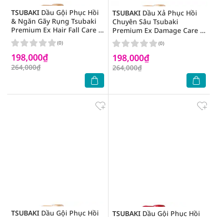
TSUBAKI
Dầu Gội Phục Hồi
TSUBAKI
Dầu Xả Phục Hồi
& Ngăn Gãy Rụng Tsubaki
Chuyên Sâu Tsubaki
Premium Ex Hair Fall Care &
Premium Ex Damage Care &
Repair Shampoo 450ml
Repair Conditioner
(0)
(0)
Treatment 450ml
198,000₫
198,000₫
264,000₫
264,000₫
TSUBAKI
Dầu Gội Phục Hồi
TSUBAKI
Dầu Gội Phục Hồi