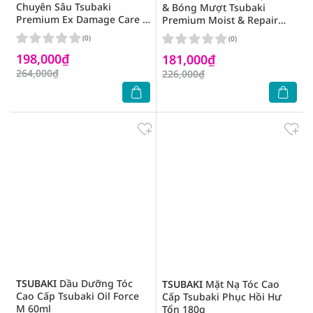
Chuyên Sâu Tsubaki
& Bóng Mượt Tsubaki
Premium Ex Damage Care &
Premium Moist & Repair
Repair Shampoo 450ml
Shampoo 450ml
(0)
(0)
198,000₫
181,000₫
264,000₫
226,000₫
TSUBAKI
Dầu Dưỡng Tóc
TSUBAKI
Mặt Nạ Tóc Cao
Cao Cấp Tsubaki Oil Force
Cấp Tsubaki Phục Hồi Hư
M 60ml
Tổn 180g