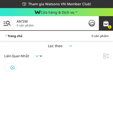
Giao hàng nhanh 24h - Áp dụng khu vực TP. Hồ Chí Minh
Miễn phí giao hàng cho đơn hàng từ 249,000Đ
Tham gia Watsons VN Member Club!
Cửa hàng & Dịch vụ
AN'SW
0 sản phẩm
0
Trang chủ
0 sản phẩm
Lọc theo