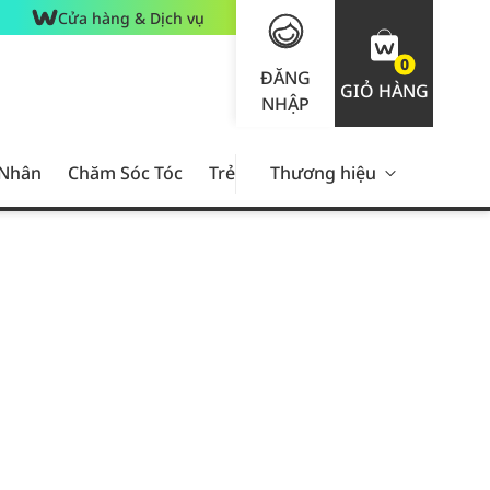
Cửa hàng & Dịch vụ
0
ĐĂNG
GIỎ HÀNG
NHẬP
 Nhân
Chăm Sóc Tóc
Trẻ Em
Thương hiệu
Nam Giới
Chăm Sóc 