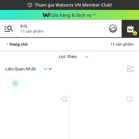
Giao hàng nhanh 24h - Áp dụng khu vực TP. Hồ Chí Minh
Miễn phí giao hàng cho đơn hàng từ 249,000Đ
Tham gia Watsons VN Member Club!
Cửa hàng & Dịch vụ
P/S
11 sản phẩm
0
Trang chủ
11 sản phẩm
Lọc theo