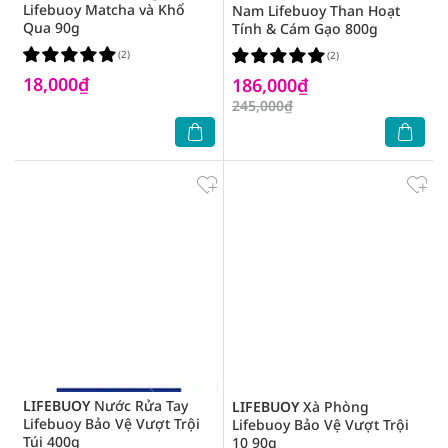
Lifebuoy Matcha và Khổ
Nam Lifebuoy Than Hoạt
Qua 90g
Tính & Cám Gạo 800g
(2)
(2)
18,000₫
186,000₫
245,000₫
LIFEBUOY
Nước Rửa Tay
LIFEBUOY
Xà Phòng
Lifebuoy Bảo Vệ Vượt Trội
Lifebuoy Bảo Vệ Vượt Trội
Túi 400g
10 90g