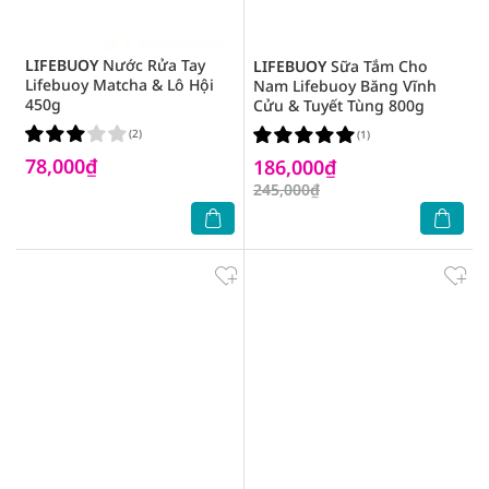
LIFEBUOY
Nước Rửa Tay
LIFEBUOY
Sữa Tắm Cho
Lifebuoy Matcha & Lô Hội
Nam Lifebuoy Băng Vĩnh
450g
Cửu & Tuyết Tùng 800g
(2)
(1)
78,000₫
186,000₫
245,000₫