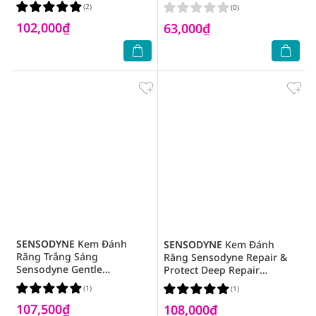
Răng Nhạy Cảm 3 Cây
(2)
(0)
102,000₫
63,000₫
SENSODYNE
Kem Đánh
SENSODYNE
Kem Đánh
Răng Trắng Sáng
Răng Sensodyne Repair &
Sensodyne Gentle
Protect Deep Repair
Whitening 160g
Whitening 100g
(1)
(1)
107,500₫
108,000₫