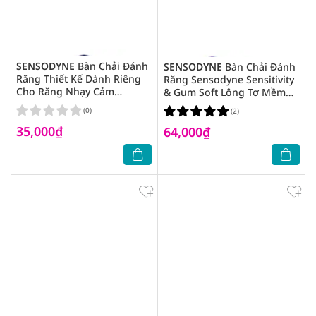
SENSODYNE
Bàn Chải Đánh
SENSODYNE
Bàn Chải Đánh
Răng Thiết Kế Dành Riêng
Răng Sensodyne Sensitivity
Cho Răng Nhạy Cảm
& Gum Soft Lông Tơ Mềm
Sensodyne Multicare Soft
Mại 1 Cây
(0)
(2)
35,000₫
64,000₫