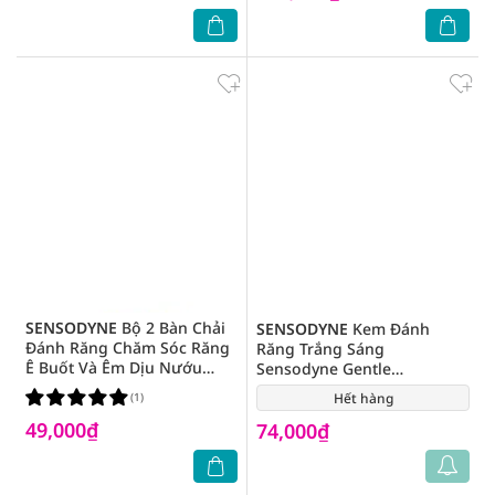
SENSODYNE
Bộ 2 Bàn Chải
SENSODYNE
Kem Đánh
Đánh Răng Chăm Sóc Răng
Răng Trắng Sáng
Ê Buốt Và Êm Dịu Nướu
Sensodyne Gentle
Sensodyne Sensitive Extra
Whitening 100g
(1)
Hết hàng
(0)
Soft
49,000₫
74,000₫