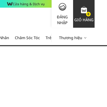
Cửa hàng & Dịch vụ
0
ĐĂNG
GIỎ HÀNG
NHẬP
 Nhân
Chăm Sóc Tóc
Trẻ Em
Thương hiệu
Nam Giới
Chăm Sóc 