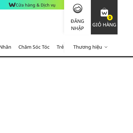
Cửa hàng & Dịch vụ
0
ĐĂNG
GIỎ HÀNG
NHẬP
 Nhân
Chăm Sóc Tóc
Trẻ Em
Thương hiệu
Nam Giới
Chăm Sóc 