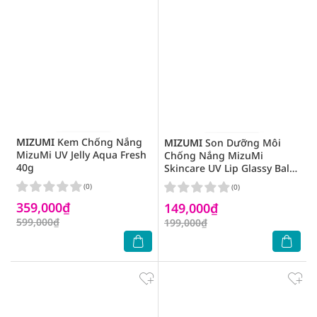
MIZUMI
Kem Chống Nắng
MIZUMI
Son Dưỡng Môi
MizuMi UV Jelly Aqua Fresh
Chống Nắng MizuMi
40g
Skincare UV Lip Glassy Balm
Clear SPF50+ PA++++ 3.5g
(0)
(0)
359,000₫
149,000₫
599,000₫
199,000₫