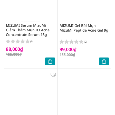
MIZUMI
Serum MizuMi
MIZUMI
Gel Bôi Mụn
Giảm Thâm Mụn B3 Acne
MizuMi Peptide Acne Gel 9g
Concentrate Serum 13g
(0)
(0)
88,000₫
99,000₫
155,000₫
155,000₫