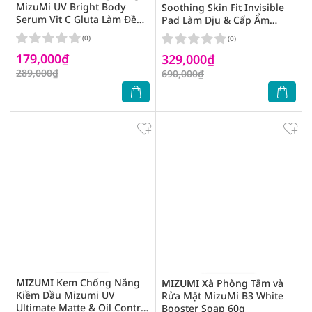
MizuMi UV Bright Body
Soothing Skin Fit Invisible
Serum Vit C Gluta Làm Đều
Pad Làm Dịu & Cấp Ẩm
Màu Da 180ml
130ml
(0)
(0)
179,000₫
329,000₫
289,000₫
690,000₫
MIZUMI
Kem Chống Nắng
MIZUMI
Xà Phòng Tắm và
Kiềm Dầu Mizumi UV
Rửa Mặt MizuMi B3 White
Ultimate Matte & Oil Control
Booster Soap 60g