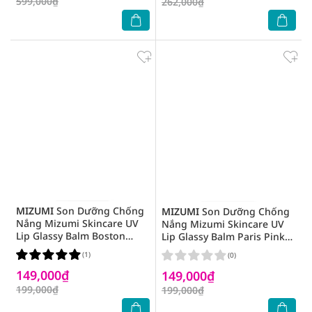
599,000₫
262,000₫
MIZUMI
Son Dưỡng Chống
MIZUMI
Son Dưỡng Chống
Nắng Mizumi Skincare UV
Nắng Mizumi Skincare UV
Lip Glassy Balm Boston
Lip Glassy Balm Paris Pink
Brick 3.5g
3.5g
(1)
(0)
149,000₫
149,000₫
199,000₫
199,000₫