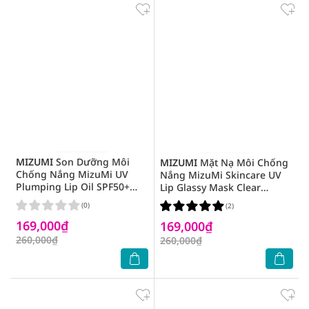
MIZUMI
Son Dưỡng Môi
MIZUMI
Mặt Nạ Môi Chống
Chống Nắng MizuMi UV
Nắng MizuMi Skincare UV
Plumping Lip Oil SPF50+
Lip Glassy Mask Clear
PA++++ Rouge 4g
SPF50+ PA++++ 8ml
(0)
(2)
169,000₫
169,000₫
260,000₫
260,000₫