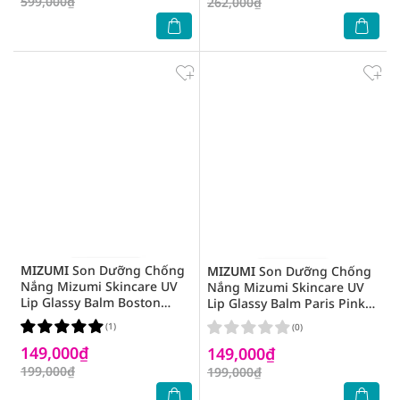
599,000₫
262,000₫
MIZUMI
Son Dưỡng Chống
MIZUMI
Son Dưỡng Chống
Nắng Mizumi Skincare UV
Nắng Mizumi Skincare UV
Lip Glassy Balm Boston
Lip Glassy Balm Paris Pink
Brick 3.5g
3.5g
(1)
(0)
149,000₫
149,000₫
199,000₫
199,000₫