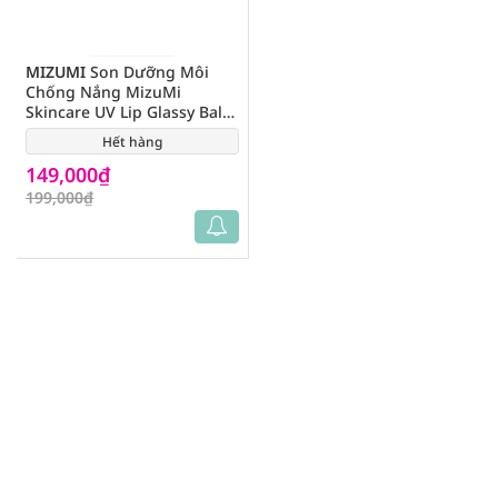
MIZUMI
Son Dưỡng Môi
Chống Nắng MizuMi
Skincare UV Lip Glassy Balm
Clear SPF50+ PA++++ 3.5g
Hết hàng
(0)
149,000₫
199,000₫