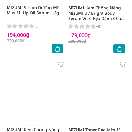
MIZUMI
Serum Dưỡng Môi
MIZUMI
Kem Chống Nắng
MizuMi Lip Oil Serum 1.6g
MizuMi UV Bright Body
Serum Vit C Hya Dành Cho
Da Khô 180ml
(0)
(0)
194,000₫
179,000₫
229,000₫
289,000₫
MIZUMI
Kem Chống Nắng
MIZUMI
Toner Pad MizuMi