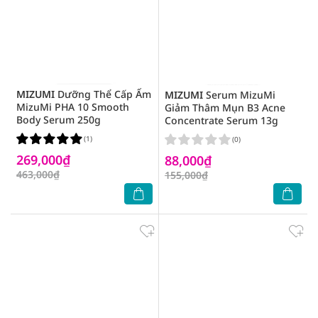
MIZUMI
Dưỡng Thể Cấp Ẩm
MIZUMI
Serum MizuMi
MizuMi PHA 10 Smooth
Giảm Thâm Mụn B3 Acne
Body Serum 250g
Concentrate Serum 13g
(1)
(0)
269,000₫
88,000₫
463,000₫
155,000₫