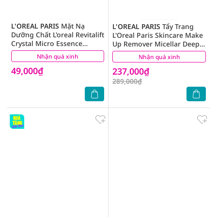
L'OREAL PARIS
Mặt Nạ
L'OREAL PARIS
Tẩy Trang
Dưỡng Chất L'oreal Revitalift
L'Oreal Paris Skincare Make
Crystal Micro Essence
Up Remover Micellar Deep
Treatment Mask Căng Mướt
Cleansing Sạch Sâu 400ml
Nhận quà xinh
(0)
Nhận quà xinh
(38)
Da 25g
49,000₫
237,000₫
289,000₫