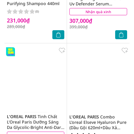
Purifying Shampoo 440ml
Uv Defender Serum
Protector Invisible Fluid
(0)
Nhận quà xinh
(5)
50ml
231,000₫
307,000₫
289,000₫
399,000₫
L'OREAL PARIS
Tinh Chất
L'OREAL PARIS
Combo
L'Oreal Paris Dưỡng Sáng
L'oreal Elseve Hyaluron Pure
Da Glycolic-Bright Anti-Dark
(Dầu Gội 620ml+Dầu Xả
Spot Brightening Serum
375ml)