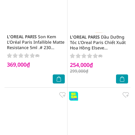
L'OREAL PARIS
Son Kem
L'OREAL PARIS
Dầu Dưỡng
L’Oréal Paris Infallible Matte
Tóc L'Oreal Paris Chiết Xuất
Resistance 5ml .# 230
Hoa Hồng Elseve
Shopping Spree Đỏ Hồng
Extraordinary Oil Serum
(0)
(0)
Đất
100ml
369,000₫
254,000₫
299,000₫