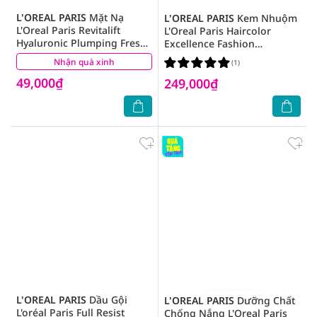
L'OREAL PARIS
Mặt Nạ
L'OREAL PARIS
Kem Nhuộm
L'Oreal Paris Revitalift
L'Oreal Paris Haircolor
Hyaluronic Plumping Fresh
Excellence Fashion
Mix Serum Mask Dưỡng
172ml.#5.13 Nâu Ánh Tro
Nhận quà xinh
(0)
(1)
Chất Căng Mướt Da 33g
49,000₫
249,000₫
L'OREAL PARIS
Dầu Gội
L'OREAL PARIS
Dưỡng Chất
L'oréal Paris Full Resist
Chống Nắng L'Oreal Paris