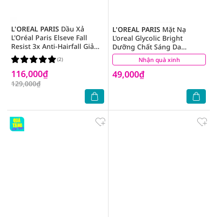
L'OREAL PARIS
Dầu Xả
L'OREAL PARIS
Mặt Nạ
L'Oréal Paris Elseve Fall
L'oreal Glycolic Bright
Resist 3x Anti-Hairfall Giảm
Dưỡng Chất Sáng Da
Gãy Rụng 265ml
Instant Glowing Serum
(2)
Nhận quà xinh
(1)
Mask 22g
116,000₫
49,000₫
129,000₫