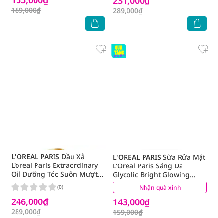
231,000₫
189,000₫
289,000₫
L'OREAL PARIS
Dầu Xả
L'OREAL PARIS
Sữa Rửa Mặt
L'oreal Paris Extraordinary
L'Oreal Paris Sáng Da
Oil Dưỡng Tóc Suôn Mượt
Glycolic Bright Glowing
440ml
Daily Cleanser Foam 100ml
(0)
Nhận quà xinh
(2)
246,000₫
143,000₫
289,000₫
159,000₫