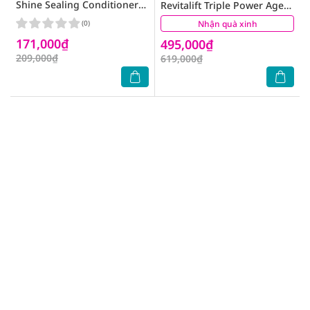
Shine Sealing Conditioner
Revitalift Triple Power Age-
375ml
Correcting Serum 30ml
(0)
Nhận quà xinh
(0)
171,000₫
495,000₫
209,000₫
619,000₫