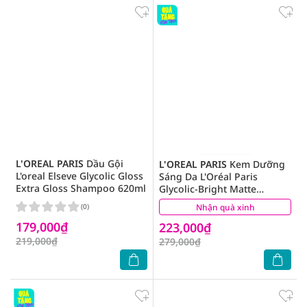
L'OREAL PARIS
Dầu Gội
L'OREAL PARIS
Kem Dưỡng
L'oreal Elseve Glycolic Gloss
Sáng Da L'Oréal Paris
Extra Gloss Shampoo 620ml
Glycolic-Bright Matte
Luminizing Cream 30ml
(0)
Nhận quà xinh
(0)
179,000₫
223,000₫
219,000₫
279,000₫