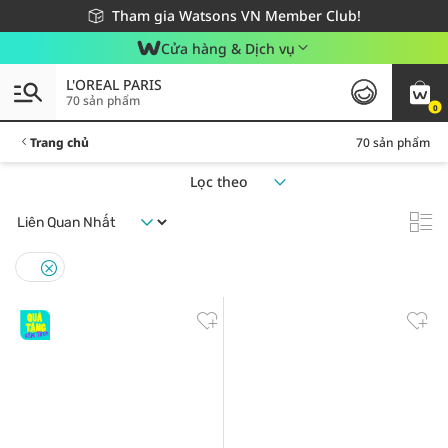
Giao hàng nhanh 24h - Áp dụng khu vực TP. Hồ Chí Minh
Miễn phí giao hàng cho đơn hàng từ 249,000Đ
Tham gia Watsons VN Member Club!
Cửa hàng & Dịch vụ
L'OREAL PARIS
70 sản phẩm
0
Trang chủ
70 sản phẩm
Lọc theo