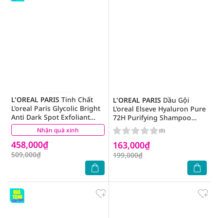
L'OREAL PARIS
Tinh Chất
L'OREAL PARIS
Dầu Gội
L'oreal Paris Glycolic Bright
L'oreal Elseve Hyaluron Pure
Anti Dark Spot Exfoliant
72H Purifying Shampoo
Peel Sáng Da Làm Sạch Tế
620ml
Nhận quà xinh
(0)
(0)
Bào Da Chết 25ml
458,000₫
163,000₫
509,000₫
199,000₫