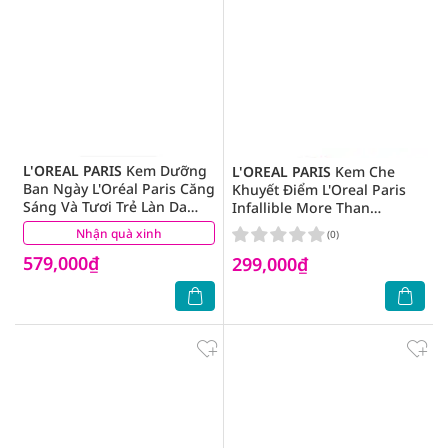
L'OREAL PARIS
Kem Dưỡng
L'OREAL PARIS
Kem Che
Ban Ngày L'Oréal Paris Căng
Khuyết Điểm L'Oreal Paris
Sáng Và Tươi Trẻ Làn Da
Infallible More Than
Revitalift Advanced Facial
Concealer 10ml .#307
Nhận quà xinh
(0)
(0)
Cream 50ml
Cashemere
579,000₫
299,000₫