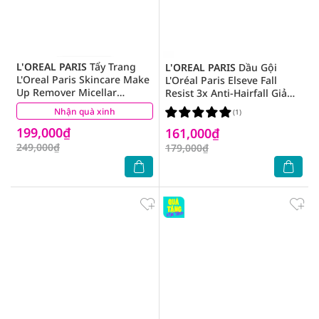
L'OREAL PARIS
Tẩy Trang
L'OREAL PARIS
Dầu Gội
L'Oreal Paris Skincare Make
L'Oréal Paris Elseve Fall
Up Remover Micellar
Resist 3x Anti-Hairfall Giảm
Refreshing Tươi Mát 400ml
Gãy Rụng Tóc 620ml
Nhận quà xinh
(51)
(1)
199,000₫
161,000₫
249,000₫
179,000₫