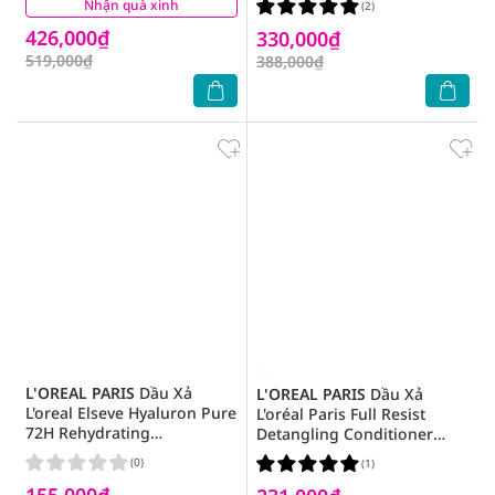
Nhận quà xinh
(2)
(2)
30ml
426,000₫
330,000₫
519,000₫
388,000₫
L'OREAL PARIS
Dầu Xả
L'OREAL PARIS
Dầu Xả
L'oreal Elseve Hyaluron Pure
L'oréal Paris Full Resist
72H Rehydrating
Detangling Conditioner
Conditioner 375ml
440ml
(0)
(1)
155,000₫