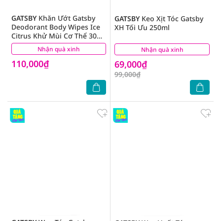
GATSBY
Khăn Ướt Gatsby
GATSBY
Keo Xịt Tóc Gatsby
Deodorant Body Wipes Ice
XH Tối Ưu 250ml
Citrus Khử Mùi Cơ Thể 30
Miếng/Gói
Nhận quà xinh
(9)
Nhận quà xinh
(1)
110,000₫
69,000₫
99,000₫