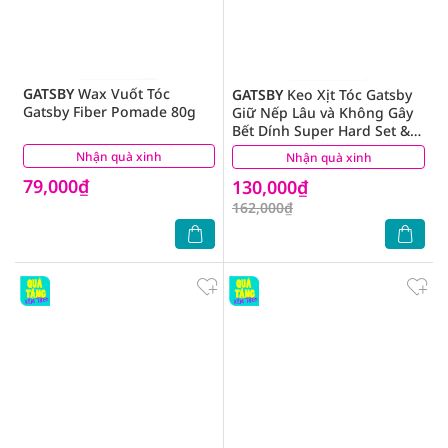
GATSBY
Wax Vuốt Tóc
GATSBY
Keo Xịt Tóc Gatsby
Gatsby Fiber Pomade 80g
Giữ Nếp Lâu và Không Gây
Bết Dính Super Hard Set &
Keep Spray 180g
Nhận quà xinh
(0)
Nhận quà xinh
(2)
79,000₫
130,000₫
162,000₫