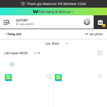
Giao hàng nhanh 24h - Áp dụng khu vực TP. Hồ Chí Minh
Miễn phí giao hàng cho đơn hàng từ 249,000Đ
Tham gia Watsons VN Member Club!
Cửa hàng & Dịch vụ
GATSBY
41 sản phẩm
0
Trang chủ
41 sản phẩm
Lọc theo