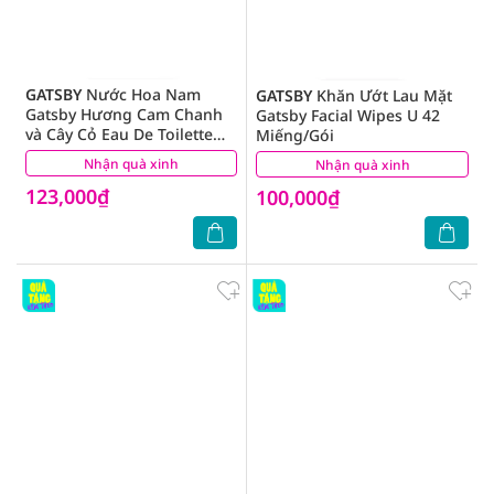
GATSBY
Nước Hoa Nam
GATSBY
Khăn Ướt Lau Mặt
Gatsby Hương Cam Chanh
Gatsby Facial Wipes U 42
và Cây Cỏ Eau De Toilette
Miếng/Gói
Sky Reflection 50ml
Nhận quà xinh
(3)
Nhận quà xinh
(6)
123,000₫
100,000₫