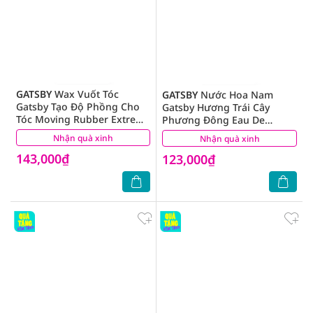
GATSBY
Wax Vuốt Tóc
GATSBY
Nước Hoa Nam
Gatsby Tạo Độ Phồng Cho
Gatsby Hương Trái Cây
Tóc Moving Rubber Extreme
Phương Đông Eau De
Mat 80g
Toilette Blanc Wood 50ml
Nhận quà xinh
(2)
Nhận quà xinh
(1)
143,000₫
123,000₫