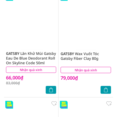
GATSBY
Lăn Khử Mùi Gatsby
GATSBY
Wax Vuốt Tóc
Eau De Blue Deodorant Roll
Gatsby Fiber Clay 80g
On Skyline Code 50ml
Nhận quà xinh
(0)
Nhận quà xinh
(0)
66,000₫
79,000₫
83,000₫