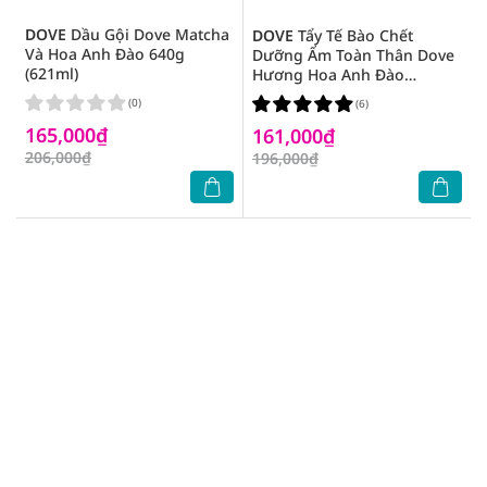
DOVE
Dầu Gội Dove Matcha
DOVE
Tẩy Tế Bào Chết
Và Hoa Anh Đào 640g
Dưỡng Ẩm Toàn Thân Dove
(621ml)
Hương Hoa Anh Đào
298g/280g
(0)
(6)
165,000₫
161,000₫
206,000₫
196,000₫