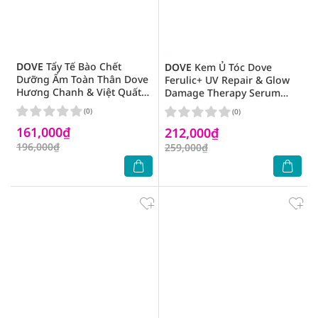
DOVE
Tẩy Tế Bào Chết
DOVE
Kem Ủ Tóc Dove
Dưỡng Ẩm Toàn Thân Dove
Ferulic+ UV Repair & Glow
Hương Chanh & Việt Quất
Damage Therapy Serum
280g
Treatment Mask 300ml
(0)
(0)
161,000₫
212,000₫
196,000₫
259,000₫