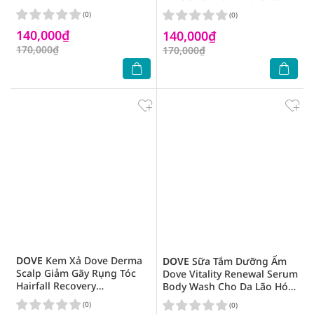
Shampoo 350g
Conditioner 300g
(0)
(0)
140,000₫
140,000₫
170,000₫
170,000₫
DOVE
Kem Xả Dove Derma
DOVE
Sữa Tắm Dưỡng Ẩm
Scalp Giảm Gãy Rụng Tóc
Dove Vitality Renewal Serum
Hairfall Recovery
Body Wash Cho Da Lão Hóa
Strengthening Conditioner
547ml
(0)
(0)
300g