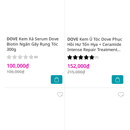
DOVE
Kem Xả Serum Dove
DOVE
Kem Ủ Tóc Dove Phục
Biotin Ngăn Gãy Rụng Tóc
Hồi Hư Tổn Hya + Ceramide
300g
Intense Repair Treatment
Mask 300ml
(0)
(1)
100,000₫
152,000₫
106,000₫
215,000₫