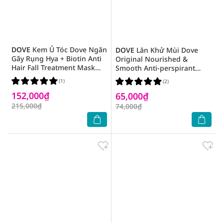
DOVE
Kem Ủ Tóc Dove Ngăn
DOVE
Lăn Khử Mùi Dove
Gãy Rụng Hya + Biotin Anti
Original Nourished &
Hair Fall Treatment Mask
Smooth Anti-perspirant
300ml
40ml
(1)
(2)
152,000₫
65,000₫
215,000₫
74,000₫