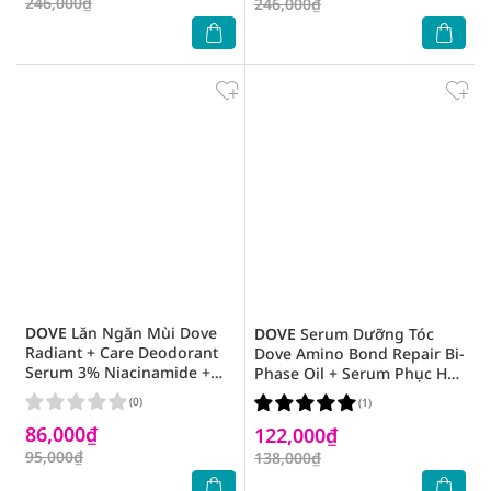
246,000₫
246,000₫
DOVE
Lăn Ngăn Mùi Dove
DOVE
Serum Dưỡng Tóc
Radiant + Care Deodorant
Dove Amino Bond Repair Bi-
Serum 3% Niacinamide +
Phase Oil + Serum Phục Hồi
10X Omega6 45ml
Hư Tổn 77ml
(0)
(1)
86,000₫
122,000₫
95,000₫
138,000₫