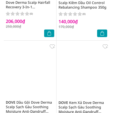
Dove Derma Scalp Hairfall
Scalp Kiềm Dầu Oil Control
Recovery 3-In-1
Rebalancing Shampoo 350g
Strengthening Serum 45ml
(0)
(0)
206,000₫
140,000₫
250,000₫
170,000₫
DOVE
Dầu Gội Dove Derma
DOVE
Kem Xả Dove Derma
Scalp Sạch Gàu Soothing
Scalp Sạch Gàu Soothing
Moisture Anti-Dandruff
Moisture Anti-Dandruff