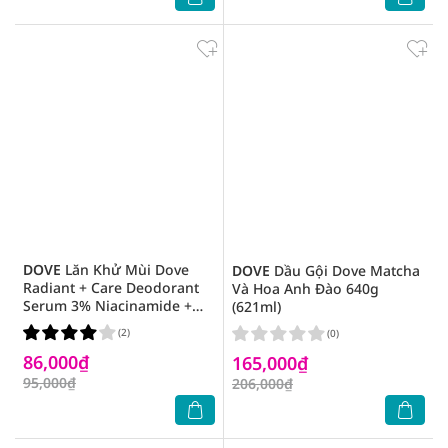
DOVE
Lăn Khử Mùi Dove
DOVE
Dầu Gội Dove Matcha
Radiant + Care Deodorant
Và Hoa Anh Đào 640g
Serum 3% Niacinamide +
(621ml)
10X Collagen 45ml
(2)
(0)
86,000₫
165,000₫
95,000₫
206,000₫