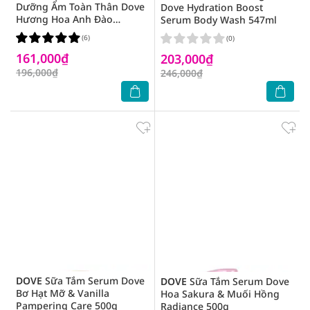
Dưỡng Ẩm Toàn Thân Dove
Dove Hydration Boost
Hương Hoa Anh Đào
Serum Body Wash 547ml
298g/280g
(6)
(0)
161,000₫
203,000₫
196,000₫
246,000₫
DOVE
Sữa Tắm Serum Dove
DOVE
Sữa Tắm Serum Dove
Bơ Hạt Mỡ & Vanilla
Hoa Sakura & Muối Hồng
Pampering Care 500g
Radiance 500g