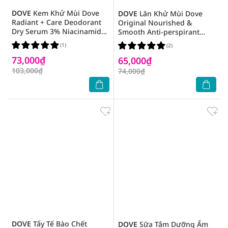
DOVE
Kem Khử Mùi Dove
DOVE
Lăn Khử Mùi Dove
Radiant + Care Deodorant
Original Nourished &
Dry Serum 3% Niacinamide
Smooth Anti-perspirant
+ 10X Omega6 40ml
40ml
(1)
(2)
73,000₫
65,000₫
103,000₫
74,000₫
DOVE
Tẩy Tế Bào Chết
DOVE
Sữa Tắm Dưỡng Ẩm