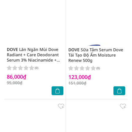
DOVE
Lăn Ngăn Mùi Dove
DOVE
Sữa Tắm Serum Dove
Radiant + Care Deodorant
Tái Tạo Độ Ẩm Moisture
Serum 3% Niacinamide +
Renew 500g
10X Omega6 45ml
(0)
(0)
86,000₫
123,000₫
95,000₫
151,000₫