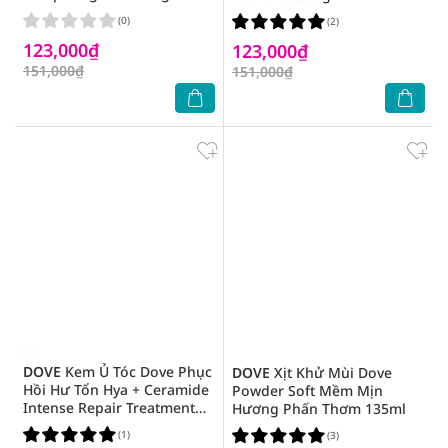
(0)
(2)
123,000₫
123,000₫
151,000₫
151,000₫
DOVE
Kem Ủ Tóc Dove Phục
DOVE
Xịt Khử Mùi Dove
Hồi Hư Tổn Hya + Ceramide
Powder Soft Mềm Mịn
Intense Repair Treatment
Hương Phấn Thơm 135ml
Mask 300ml
(1)
(3)