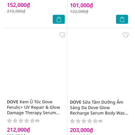
152,000₫
101,000₫
215,000₫
122,000₫
DOVE
Kem Ủ Tóc Dove
DOVE
Sữa Tắm Dưỡng Ẩm
Ferulic+ UV Repair & Glow
Sáng Da Dove Glow
Damage Therapy Serum
Recharge Serum Body Wash
Treatment Mask 300ml
547ml
(0)
(0)
212,000₫
203,000₫