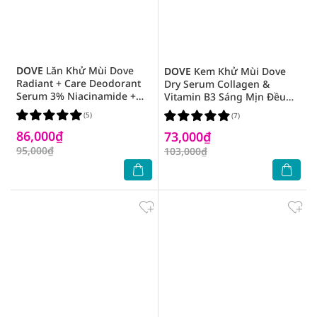
DOVE
Lăn Khử Mùi Dove
DOVE
Kem Khử Mùi Dove
Radiant + Care Deodorant
Dry Serum Collagen &
Serum 3% Niacinamide +
Vitamin B3 Sáng Mịn Đều
10x Vitamin C & E 45ml
Màu 40ml
(5)
(7)
86,000₫
73,000₫
95,000₫
103,000₫