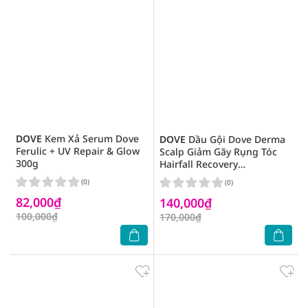
DOVE
Kem Xả Serum Dove
DOVE
Dầu Gội Dove Derma
Ferulic + UV Repair & Glow
Scalp Giảm Gãy Rụng Tóc
300g
Hairfall Recovery
Strengthening Shampoo
(0)
(0)
350g
82,000₫
140,000₫
100,000₫
170,000₫