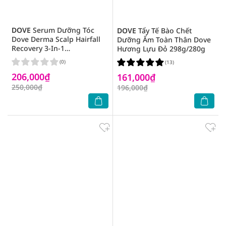
DOVE
Serum Dưỡng Tóc
DOVE
Tẩy Tế Bào Chết
Dove Derma Scalp Hairfall
Dưỡng Ẩm Toàn Thân Dove
Recovery 3-In-1
Hương Lựu Đỏ 298g/280g
Strengthening Serum 45ml
(0)
(13)
206,000₫
161,000₫
250,000₫
196,000₫