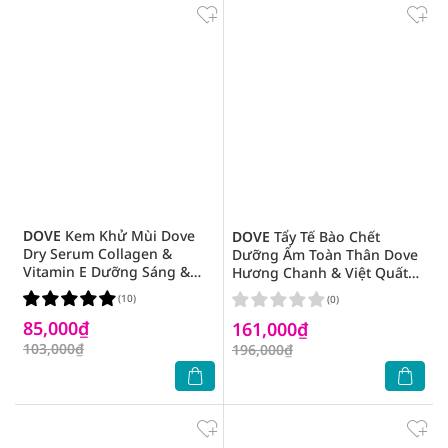
DOVE
Kem Khử Mùi Dove
DOVE
Tẩy Tế Bào Chết
Dry Serum Collagen &
Dưỡng Ẩm Toàn Thân Dove
Vitamin E Dưỡng Sáng &
Hương Chanh & Việt Quất
Thu Nhỏ Chân Lông 40ml
280g
(10)
(0)
85,000₫
161,000₫
103,000₫
196,000₫