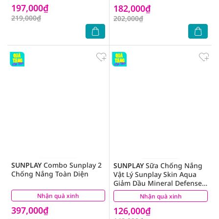
197,000₫
182,000₫
219,000₫
202,000₫
SUNPLAY
Combo Sunplay 2
SUNPLAY
Sữa Chống Nắng
Chống Nắng Toàn Diện
Vật Lý Sunplay Skin Aqua
Giảm Dầu Mineral Defense
Oil Clear Milk SPF50+
Nhận quà xinh
(2)
Nhận quà xinh
(0)
PA++++ 25g
397,000₫
126,000₫