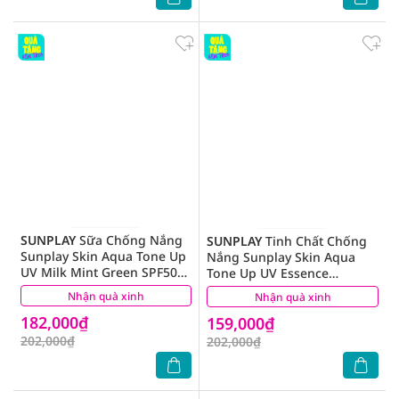
SUNPLAY
Sữa Chống Nắng
SUNPLAY
Tinh Chất Chống
Sunplay Skin Aqua Tone Up
Nắng Sunplay Skin Aqua
UV Milk Mint Green SPF50+
Tone Up UV Essence
PA++++ Pure & Radiant Skin
Lavender SPF50+ PA++++
Nhận quà xinh
(40)
Nhận quà xinh
(12)
Hiệu Chỉnh Sắc Da 50g
50g
182,000₫
159,000₫
202,000₫
202,000₫