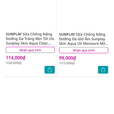
SUNPLAY
Sữa Chống Nắng
SUNPLAY
Sữa Chống Nắng
Dưỡng Da Trắng Mịn Tối Ưu
Dưỡng Da Giữ Ẩm Sunplay
Sunplay Skin Aqua Clear
Skin Aqua UV Moisture Milk
White SPF50+ 25g
SPF50 30g
Nhận quà xinh
(17)
Nhận quà xinh
(2)
114,000₫
99,000₫
134,000₫
117,000₫