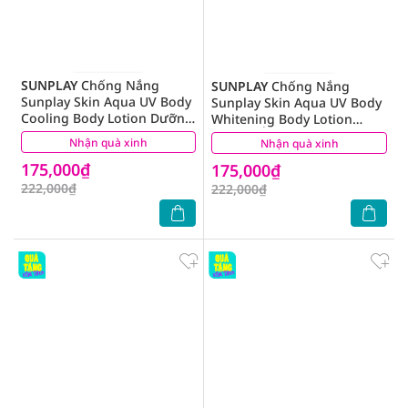
SUNPLAY
Chống Nắng
SUNPLAY
Chống Nắng
Sunplay Skin Aqua UV Body
Sunplay Skin Aqua UV Body
Cooling Body Lotion Dưỡng
Whitening Body Lotion
Thể Mát Lạnh SPF50+
Dưỡng Ẩm Trắng Mịn
Nhận quà xinh
(7)
Nhận quà xinh
(4)
PA++++ 150g
SPF50+ PA++++ 150g
175,000₫
175,000₫
222,000₫
222,000₫