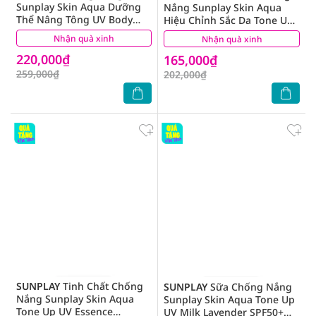
Sunplay Skin Aqua Dưỡng
Nắng Sunplay Skin Aqua
Thể Nâng Tông UV Body
Hiệu Chỉnh Sắc Da Tone Up
Toneup Lotion Lavender
UV Blue SPF50+ PA++++ 50g
Nhận quà xinh
(6)
Nhận quà xinh
(0)
SPF50+ PA++++ 130g
220,000₫
165,000₫
259,000₫
202,000₫
SUNPLAY
Tinh Chất Chống
SUNPLAY
Sữa Chống Nắng
Nắng Sunplay Skin Aqua
Sunplay Skin Aqua Tone Up
Tone Up UV Essence
UV Milk Lavender SPF50+