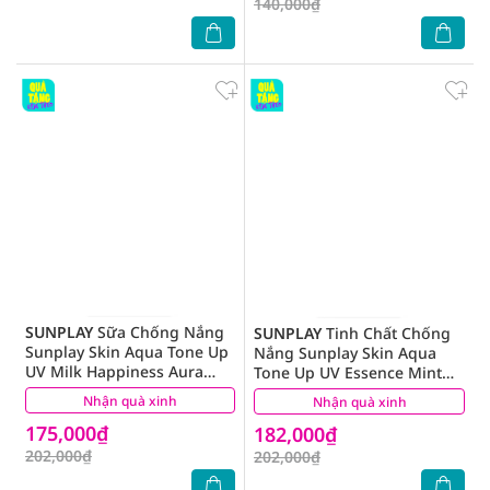
140,000₫
SUNPLAY
Sữa Chống Nắng
SUNPLAY
Tinh Chất Chống
Sunplay Skin Aqua Tone Up
Nắng Sunplay Skin Aqua
UV Milk Happiness Aura
Tone Up UV Essence Mint
Hiệu Chỉnh Sắc Da SPF50+
Green SPF50+ PA++++ Pure
Nhận quà xinh
(14)
Nhận quà xinh
(8)
PA++++ 50g
& Radiant Skin Hiệu Chỉnh
175,000₫
182,000₫
Sắc Da 50g
202,000₫
202,000₫