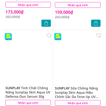
Happiness Aura Rose
PA++++ 50g
Nhận quà xinh
(6)
Nhận quà xinh
(9)
SPF50+ PA++++ 50g
173,000₫
159,000₫
202,000₫
202,000₫
SUNPLAY
Tinh Chất Chống
SUNPLAY
Sữa Chống Nắng
Nắng Sunplay Skin Aqua UV
Sunplay Skin Aqua Hiệu
Defense Duo Serum 30g
Chỉnh Sắc Da Tone Up UV
Milk Blue SPF50+ PA++++
Nhận quà xinh
(0)
Nhận quà xinh
(0)
50g