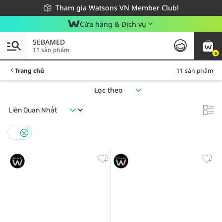
Giao hàng nhanh 24h - Áp dụng khu vực TP. Hồ Chí Minh
Miễn phí giao hàng cho đơn hàng từ 249,000Đ
Tham gia Watsons VN Member Club!
Cửa hàng & Dịch vụ
SEBAMED
11 sản phẩm
0
Trang chủ
11 sản phẩm
Lọc theo