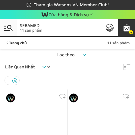
Giao hàng nhanh 24h - Áp dụng khu vực TP. Hồ Chí Minh
Miễn phí giao hàng cho đơn hàng từ 249,000Đ
Tham gia Watsons VN Member Club!
Cửa hàng & Dịch vụ
SEBAMED
11 sản phẩm
0
Trang chủ
11 sản phẩm
Lọc theo