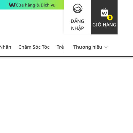
Cửa hàng & Dịch vụ
0
ĐĂNG
GIỎ HÀNG
NHẬP
 Nhân
Chăm Sóc Tóc
Trẻ Em
Thương hiệu
Nam Giới
Chăm Sóc 