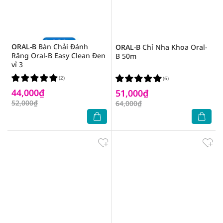
ORAL-B
Bàn Chải Đánh
ORAL-B
Chỉ Nha Khoa Oral-
Răng Oral-B Easy Clean Đen
B 50m
vỉ 3
(2)
(6)
44,000₫
51,000₫
52,000₫
64,000₫