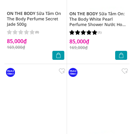
ON THE BODY
Sữa Tắm On
ON THE BODY
Sữa Tắm On:
The Body Perfume Secret
The Body White Pearl
Jade 500g
Perfume Shower Nước Hoa
& Trắng Da Chiết Xuất Hạt
(0)
(1)
Ngọc Trai 500g
85,000₫
85,000₫
169,000₫
169,000₫