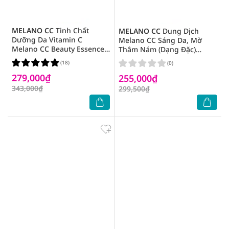
MELANO CC
Tinh Chất
MELANO CC
Dung Dịch
Dưỡng Da Vitamin C
Melano CC Sáng Da, Mờ
Melano CC Beauty Essence
Thâm Nám (Dạng Đặc)
20ml
170ml
(18)
(0)
279,000₫
255,000₫
343,000₫
299,500₫