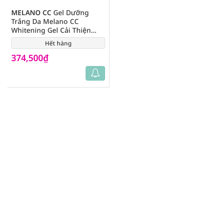
MELANO CC
Gel Dưỡng
Trắng Da Melano CC
Whitening Gel Cải Thiện
Thâm Sạm & Đốm Nâu 100g
Hết hàng
(0)
374,500₫