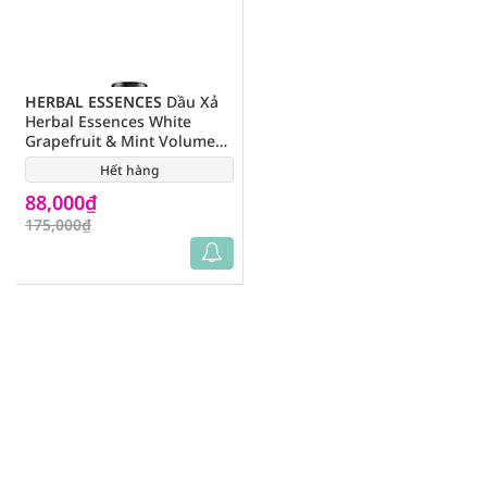
HERBAL ESSENCES
Dầu Xả
Herbal Essences White
Grapefruit & Mint Volume
Bưởi và Bạc Hà 400ml
Hết hàng
(1)
88,000₫
175,000₫