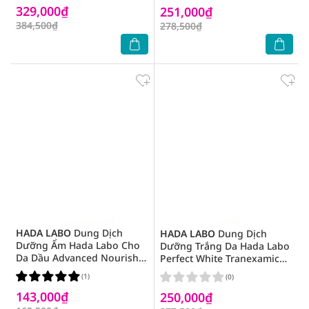
329,000₫
251,000₫
384,500₫
278,500₫
HADA LABO
Dung Dịch
HADA LABO
Dung Dịch
Dưỡng Ẩm Hada Labo Cho
Dưỡng Trắng Da Hada Labo
Da Dầu Advanced Nourish
Perfect White Tranexamic
Hyaluronic Acid Lotion
Acid Lotion 170ml
(1)
(0)
170ml (Túi Refill)
143,000₫
250,000₫