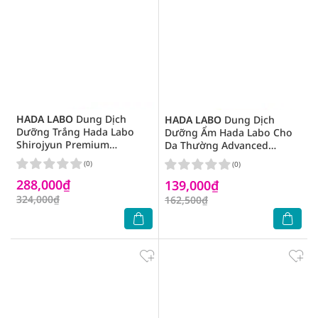
HADA LABO
Dung Dịch
HADA LABO
Dung Dịch
Dưỡng Trắng Hada Labo
Dưỡng Ẩm Hada Labo Cho
Shirojyun Premium
Da Thường Advanced
Whitening Lotion 170ml
Nourish Hyaluronic Acid
(0)
(0)
Lotion 170ml(Túi Refill)
288,000₫
139,000₫
324,000₫
162,500₫