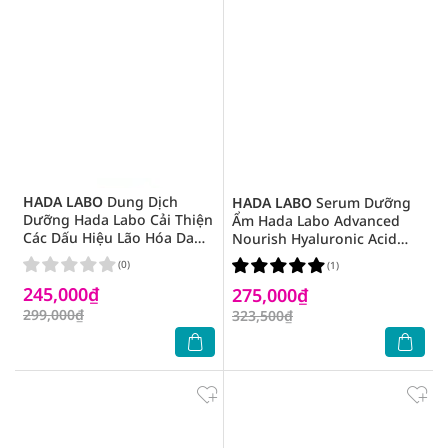
HADA LABO
Dung Dịch
HADA LABO
Serum Dưỡng
Dưỡng Hada Labo Cải Thiện
Ẩm Hada Labo Advanced
Các Dấu Hiệu Lão Hóa Da
Nourish Hyaluronic Acid
Pro-Aging Retinol B3 Lotion
Serum 30ml
(0)
(1)
170ml
245,000₫
275,000₫
299,000₫
323,500₫