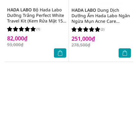
HADA LABO
Bộ Hada Labo
HADA LABO
Dung Dịch
Dưỡng Trắng Perfect White
Dưỡng Ẩm Hada Labo Ngăn
Travel Kit (Kem Rửa Mặt 15g
Ngừa Mụn Acne Care
+ Lotion 20g + Kem Dưỡng
Calming Lotion 170ml
(1)
(2)
12g)
82,000₫
251,000₫
93,000₫
278,500₫