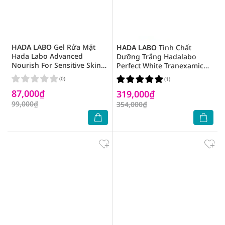
HADA LABO
Gel Rửa Mặt
HADA LABO
Tinh Chất
Hada Labo Advanced
Dưỡng Trắng Hadalabo
Nourish For Sensitive Skin
Perfect White Tranexamic
Cleanser 80g
Acid Serum 30ml
(0)
(1)
87,000₫
319,000₫
99,000₫
354,000₫