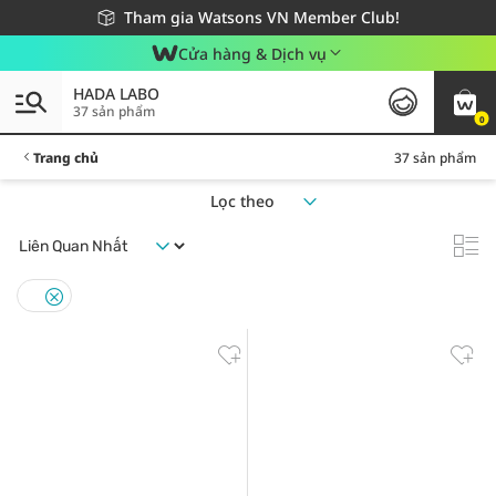
Giao hàng nhanh 24h - Áp dụng khu vực TP. Hồ Chí Minh
Miễn phí giao hàng cho đơn hàng từ 249,000Đ
Tham gia Watsons VN Member Club!
Cửa hàng & Dịch vụ
HADA LABO
37 sản phẩm
0
Trang chủ
37 sản phẩm
Lọc theo