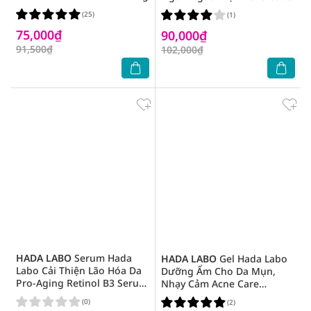
Calming Cleanser 80g
(25)
(1)
75,000₫
90,000₫
91,500₫
102,000₫
HADA LABO
Serum Hada
HADA LABO
Gel Hada Labo
Labo Cải Thiện Lão Hóa Da
Dưỡng Ẩm Cho Da Mụn,
Pro-Aging Retinol B3 Serum
Nhạy Cảm Acne Care
30ml
Calming Gel Cream 50g
(0)
(2)