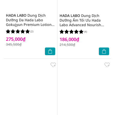
HADA LABO
Dung Dịch
HADA LABO
Dung Dịch
Dưỡng Da Hada Labo
Dưỡng Ẩm Tối Ưu Hada
Gokujyun Premium Lotion
Labo Advanced Nourish
Cung Cấp Độ Ẩm Cho Da
170ml - Da Thường
(2)
(4)
170ml
275,000₫
186,000₫
345,500₫
214,500₫