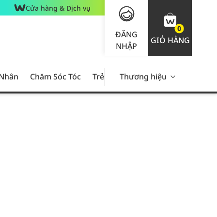
Cửa hàng & Dịch vụ
0
ĐĂNG
GIỎ HÀNG
NHẬP
 Nhân
Chăm Sóc Tóc
Trẻ Em
Thương hiệu
Nam Giới
Chăm Sóc 