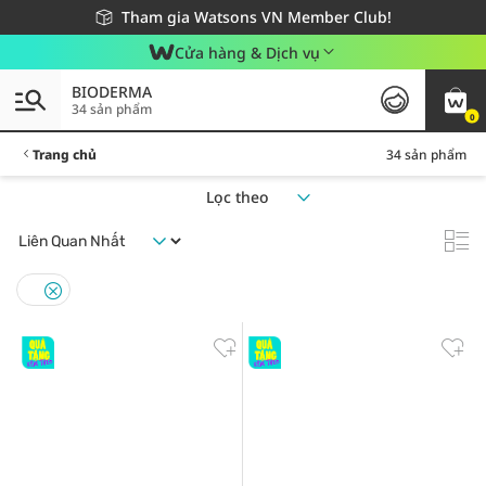
Giao hàng nhanh 24h - Áp dụng khu vực TP. Hồ Chí Minh
Miễn phí giao hàng cho đơn hàng từ 249,000Đ
Tham gia Watsons VN Member Club!
Cửa hàng & Dịch vụ
BIODERMA
34 sản phẩm
0
Trang chủ
34 sản phẩm
Lọc theo