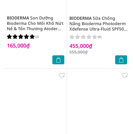
BIODERMA
Son Dưỡng
BIODERMA
Sữa Chống
Bioderma Cho Môi Khô Nứt
Nắng Bioderma Photoderm
Nẻ & Tổn Thương Atoderm
Xdefense Ultra-Fluid SPF50+
Stick Levres 4g
PA++++ 40ml .#Invisible
(2)
(0)
165,000₫
455,000₫
555,000₫