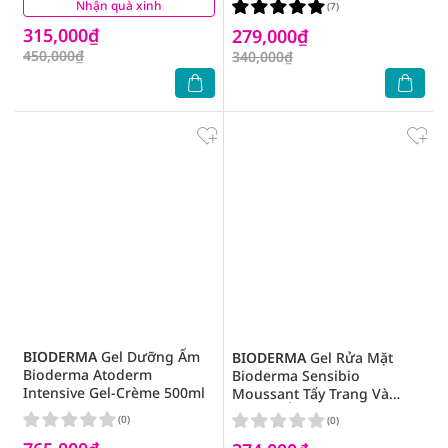
Nhận quà xinh
(2)
(7)
315,000₫
279,000₫
450,000₫
340,000₫
BIODERMA
Gel Dưỡng Ẩm
BIODERMA
Gel Rửa Mặt
Bioderma Atoderm
Bioderma Sensibio
Intensive Gel-Crème 500ml
Moussant Tẩy Trang Và
Dưỡng Ẩm 200ml
(0)
(0)