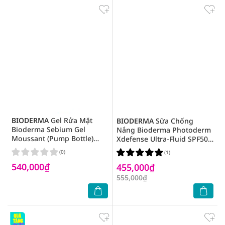
BIODERMA
Gel Rửa Mặt
BIODERMA
Sữa Chống
Bioderma Sebium Gel
Nắng Bioderma Photoderm
Moussant (Pump Bottle)
Xdefense Ultra-Fluid SPF50+
Cho Da Hỗn Hợp Và Da Dầu
PA++++ 40ml .#Teinte 01
(0)
(1)
400ml
540,000₫
455,000₫
555,000₫