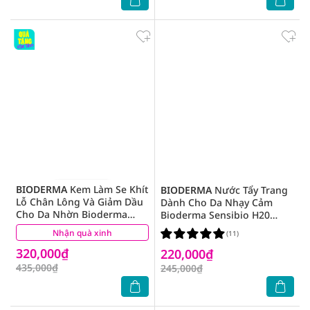
BIODERMA
Kem Làm Se Khít
BIODERMA
Nước Tẩy Trang
Lỗ Chân Lông Và Giảm Dầu
Dành Cho Da Nhạy Cảm
Cho Da Nhờn Bioderma
Bioderma Sensibio H20
Sebium Pore Refiner 30ml
100ml
Nhận quà xinh
(4)
(11)
320,000₫
220,000₫
435,000₫
245,000₫