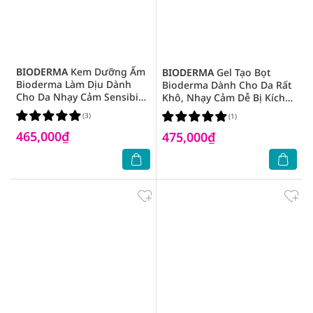
BIODERMA
Kem Dưỡng Ẩm
BIODERMA
Gel Tạo Bọt
Bioderma Làm Dịu Dành
Bioderma Dành Cho Da Rất
Cho Da Nhạy Cảm Sensibio
Khô, Nhạy Cảm Dễ Bị Kích
Defensive 40ml
Ứng Atoderm Intensive Gel
(3)
(1)
Moussant 200ml
465,000₫
475,000₫