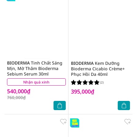
BIODERMA
Tinh Chất Sáng
BIODERMA
Kem Dưỡng
Mịn, Mờ Thâm Bioderma
Bioderma Cicabio Crème+
Sebium Serum 30ml
Phục Hồi Da 40ml
Nhận quà xinh
(1)
(2)
540,000₫
395,000₫
760,000₫