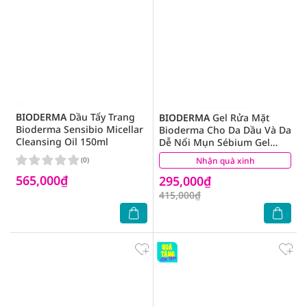
BIODERMA
Dầu Tẩy Trang
BIODERMA
Gel Rửa Mặt
Bioderma Sensibio Micellar
Bioderma Cho Da Dầu Và Da
Cleansing Oil 150ml
Dễ Nổi Mụn Sébium Gel
Moussant Actif 200ml
(0)
Nhận quà xinh
(3)
565,000₫
295,000₫
415,000₫