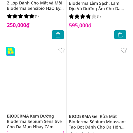
2 Lớp Dành Cho Mắt và Môi
Bioderma Làm Sạch, Làm
Bioderma Sensibio H2O Eye
Dịu Và Dưỡng Ẩm Cho Da
125ml
Khô, Da Nhạy Cảm Atoderm
(1)
(1)
Huile De Douche 1L
250,000₫
595,000₫
BIODERMA
Kem Dưỡng
BIODERMA
Gel Rửa Mặt
Bioderma Sébium Sensitive
Bioderma Sébium Moussant
Cho Da Mụn Nhạy Cảm
Tạo Bọt Dành Cho Da Hỗn
30ml
Hợp Và Da Dầu 200ml