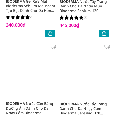
BIODERMA
Gel Rửa Mặt
BIODERMA
Nước Tẩy Trang
Bioderma Sébium Moussant
Dành Cho Da Nhờn Mụn
Tạo Bọt Dành Cho Da Hỗn
Bioderma Sebium H20
Hợp Và Da Dầu 100ml
250ml
(1)
(6)
240,000₫
445,000₫
BIODERMA
Nước Cân Bằng
BIODERMA
Nước Tẩy Trang
Dưỡng Ẩm Dành Cho Da
Dành Cho Da Nhạy Cảm
Nhạy Cảm Bioderma
Bioderma Sensibio H20