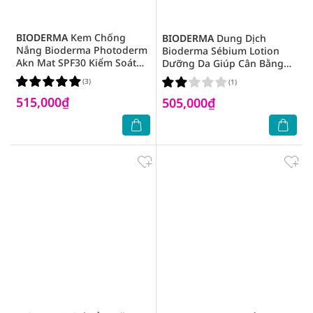
BIODERMA
Kem Chống
BIODERMA
Dung Dịch
Nắng Bioderma Photoderm
Bioderma Sébium Lotion
Akn Mat SPF30 Kiểm Soát
Dưỡng Da Giúp Cân Bằng
Dầu Dành Cho Da Hỗn Hợp
pH, Hỗ Trợ Ngừa Mụn&Kiểm
(3)
(1)
& Da Dầu 40ml
Soát Dầu Nhờn 200ml
515,000₫
505,000₫