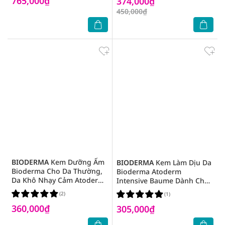
765,000₫
374,000₫
450,000₫
BIODERMA
Kem Dưỡng Ẩm
BIODERMA
Kem Làm Dịu Da
Bioderma Cho Da Thường,
Bioderma Atoderm
Da Khô Nhạy Cảm Atoderm
Intensive Baume Dành Cho
Crème Ultra - 200ml
Da Rất Khô Hoặc Da Nhạy
(2)
(1)
Cảm 75ml
360,000₫
305,000₫