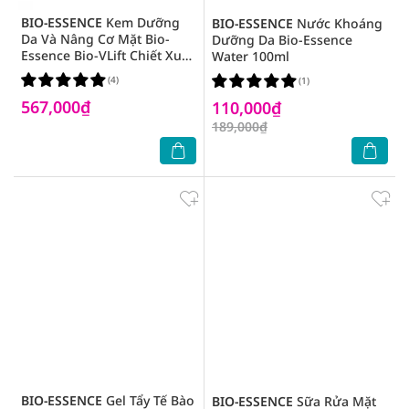
BIO-ESSENCE
Kem Dưỡng
BIO-ESSENCE
Nước Khoáng
Da Và Nâng Cơ Mặt Bio-
Dưỡng Da Bio-Essence
Essence Bio-VLift Chiết Xuất
Water 100ml
Phong Lan Đen & Tinh Chất
(4)
(1)
Gạo 45g
567,000₫
110,000₫
189,000₫
BIO-ESSENCE
Gel Tẩy Tế Bào
BIO-ESSENCE
Sữa Rửa Mặt