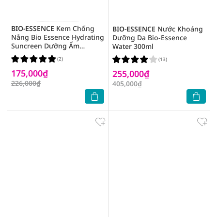
BIO-ESSENCE
Kem Chống
BIO-ESSENCE
Nước Khoáng
Nắng Bio Essence Hydrating
Dưỡng Da Bio-Essence
Suncreen Dưỡng Ẩm
Water 300ml
SPF50+ PA++ 40ml
(2)
(13)
175,000₫
255,000₫
226,000₫
405,000₫