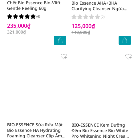
Chết Bio Essence Bio-Vlift
Bio Essence AHA+BHA
Gentle Peeling 60g
Clarifying Cleanser Ngừa
Mụn Cho Da Dầu 100g
(6)
(0)
235,000₫
125,000₫
321,000₫
140,000₫
BIO-ESSENCE
Sữa Rửa Mặt
BIO-ESSENCE
Kem Dưỡng
Bio Essence HA Hydrating
Đêm Bio Essence Bio White
Foaming Cleanser Cấp Ẩm
Pro Whitening Night Cream