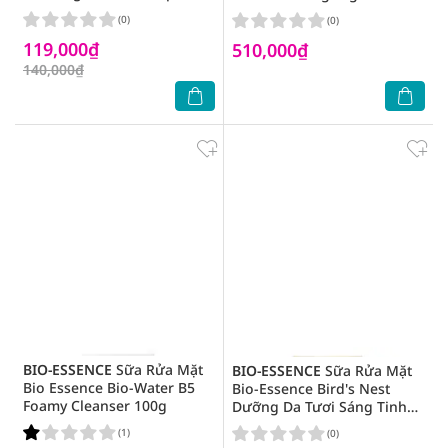
Cho Da Khô 100g
50g
(0)
(0)
119,000₫
510,000₫
140,000₫
BIO-ESSENCE
Sữa Rửa Mặt
BIO-ESSENCE
Sữa Rửa Mặt
Bio Essence Bio-Water B5
Bio-Essence Bird's Nest
Foamy Cleanser 100g
Dưỡng Da Tươi Sáng Tinh
Chất Tổ Yến Và Collagen
(1)
(0)
100g