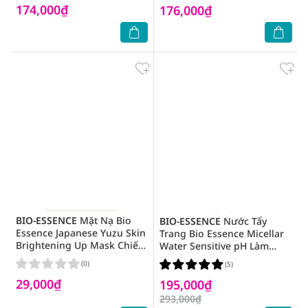
174,000₫
176,000₫
BIO-ESSENCE
Mặt Nạ Bio
BIO-ESSENCE
Nước Tẩy
Essence Japanese Yuzu Skin
Trang Bio Essence Micellar
Brightening Up Mask Chiết
Water Sensitive pH Làm
Xuất Quả Thanh Yên Dưỡng
Sạch Và Dưỡng Da 400ml
(0)
(5)
Trắng 20ml
29,000₫
195,000₫
293,000₫