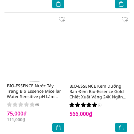
BIO-ESSENCE
Nước Tẩy
BIO-ESSENCE
Kem Dưỡng
Trang Bio Essence Micellar
Ban Đêm Bio-Essence Gold
Water Sensitive pH Làm
Chiết Xuất Vàng 24K Ngăn
Sạch Và Dưỡng Da 100ml
Ngừa Lão Hóa 40g
(0)
(2)
75,000₫
566,000₫
111,000₫