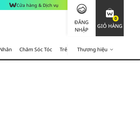
Cửa hàng & Dịch vụ
0
ĐĂNG
GIỎ HÀNG
NHẬP
 Nhân
Chăm Sóc Tóc
Trẻ Em
Thương hiệu
Nam Giới
Chăm Sóc 