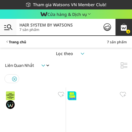
Giao hàng nhanh 24h - Áp dụng khu vực TP. Hồ Chí Minh
Miễn phí giao hàng cho đơn hàng từ 249,000Đ
Tham gia Watsons VN Member Club!
Cửa hàng & Dịch vụ
HAIR SYSTEM BY WATSONS
7 sản phẩm
0
Trang chủ
7 sản phẩm
Lọc theo