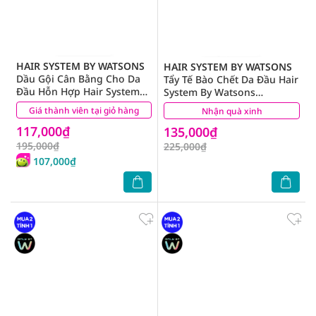
HAIR SYSTEM BY WATSONS
HAIR SYSTEM BY WATSONS
Dầu Gội Cân Bằng Cho Da
Tẩy Tế Bào Chết Da Đầu Hair
Đầu Hỗn Hợp Hair System
System By Watsons
By Watsons Scalptech
Scalptech Dermo Restoring
Giá thành viên tại giỏ hàng
(0)
Nhận quà xinh
(0)
Dermo Soothing 500ml
Exfoliating Scrub 160G
117,000₫
135,000₫
195,000₫
225,000₫
107,000₫