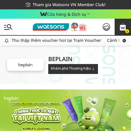
Giao hàng nhanh 24h - Áp dụng khu vực TP. Hồ Chí Minh
Miễn phí giao hàng cho đơn hàng từ 249,000Đ
Tham gia Watsons VN Member Club!
Cửa hàng & Dịch vụ
0
Thu thập thêm voucher hot tại Trạm Voucher
Thu thập thêm voucher hot tại Trạm Voucher
Cảnh báo An
BEPLAIN
Khám phá Thương hiệu